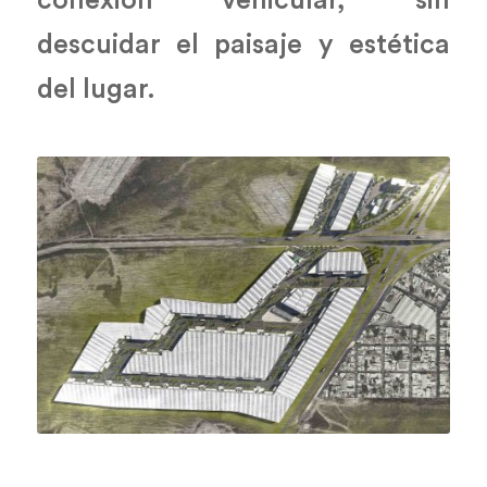
conexión vehicular, sin
descuidar el paisaje y estética
del lugar.
1
2
1
2
3
4
5
6
7