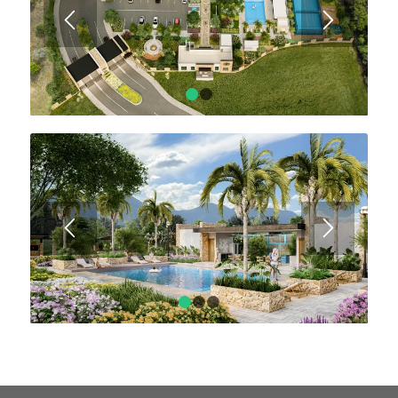
1
2
1
2
3